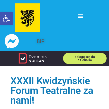
Open toolbar
BIP
Zaloguj się do
dziennika
XXXII Kwidzyńskie
Forum Teatralne za
nami!